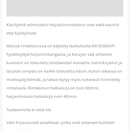
Arviot (0)
Käsityönä valmistetut heijastinrintakorut ovat sekä kauniit
että hyödylliset!
Näissä rintakoruissa on käytetty laadukasta EN ISO20471
hyväksyttyä heijastinkangasta, ja korujen sää-aiheinen
kuviointi on toteutettu brodeeraten koneella. Helmikirjailut ja
taustan ompelu on kaikki toteutettu käsin. Korun takaosa on
mokkajäljitelmää, ja takaa löytyy myös tukevasti kiinnitetty
rintaneula. Rintakorun halkaisija on noin 65mm,
heijastinosan halkaisija noin 40mm.
Tuotearvioita ei vielä ole.
Vain kirjautuneet asiakkaat -jotka ovat ostaneet tuotteen-