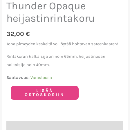
Thunder Opaque
heijastinrintakoru
32,00
€
Jopa pimeyden keskeltä voi löytää hohtavan sateenkaaren!
Rintakorun halkaisija on noin 65mm, heijastinosan
halkaisija noin 40mm.
Saatavuus:
Varastossa
LISÄÄ
OSTOSKORIIN
Kuvaus