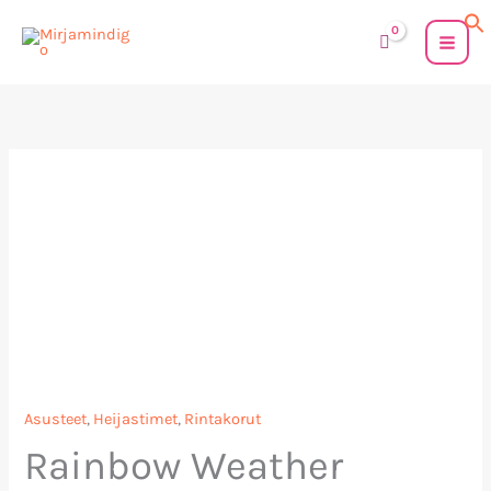
Siirry
sisältöön
Rainbow
Weather
Thunder
Opaque
heijastinrintakoru
määrä
Asusteet
,
Heijastimet
,
Rintakorut
Rainbow Weather