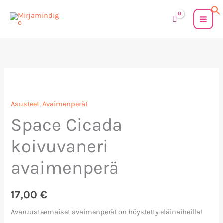
Siirry
sisältöön
Asusteet
,
Avaimenperät
Space Cicada
koivuvaneri
avaimenperä
17,00
€
Avaruusteemaiset avaimenperät on höystetty eläinaiheilla!