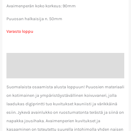
Avaimenperän koko korkeus: 90mm
Puuosan halkaisija n. 50mm
Varasto loppu
Kuvaus
Arviot (0)
Suomalaista osaamista alusta loppuun! Puuosien materiaali
on kotimainen ja ympäristöystävällinen koivuvaneri, jolla
laadukas digiprintti tuo kuvitukset kauniisti ja värikkäinä
esiin. Jykevä avainlukko on ruostumatonta terästä ja siinä on
napakka jousihaka. Avaimenperien kuvitukset ja
kasaaminen on toteutettu suurella intohimolla yhden naisen