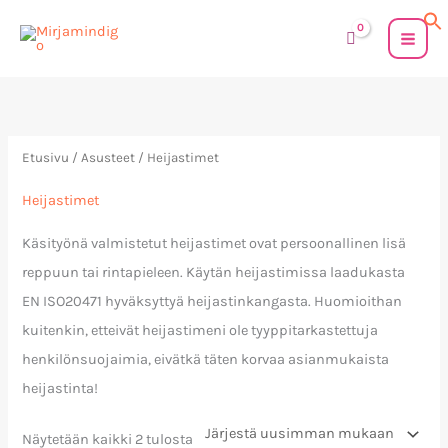
Siirry
sisältöön
Sorted
by
latest
Etusivu
/
Asusteet
/ Heijastimet
Heijastimet
Käsityönä valmistetut heijastimet ovat persoonallinen lisä
reppuun tai rintapieleen. Käytän heijastimissa laadukasta
EN ISO20471 hyväksyttyä heijastinkangasta. Huomioithan
kuitenkin, etteivät heijastimeni ole tyyppitarkastettuja
henkilönsuojaimia, eivätkä täten korvaa asianmukaista
heijastinta!
Näytetään kaikki 2 tulosta