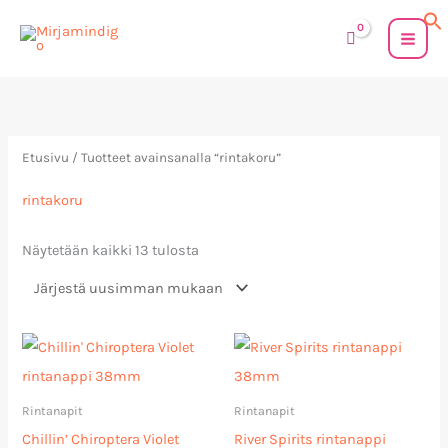
Siirry
sisältöön
Sorted
by
latest
Etusivu
/ Tuotteet avainsanalla “rintakoru”
rintakoru
Näytetään kaikki 13 tulosta
Rintanapit
Rintanapit
Chillin’ Chiroptera Violet
River Spirits rintanappi