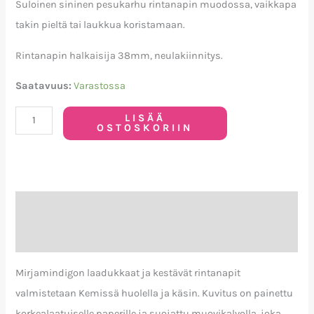
Suloinen sininen pesukarhu rintanapin muodossa, vaikkapa
takin pieltä tai laukkua koristamaan.
Rintanapin halkaisija 38mm, neulakiinnitys.
Saatavuus:
Varastossa
LISÄÄ
OSTOSKORIIN
Kuvaus
Arviot (0)
Mirjamindigon laadukkaat ja kestävät rintanapit
valmistetaan Kemissä huolella ja käsin. Kuvitus on painettu
korkealaatuiselle paperille ja suojattu muovikalvolla, joka