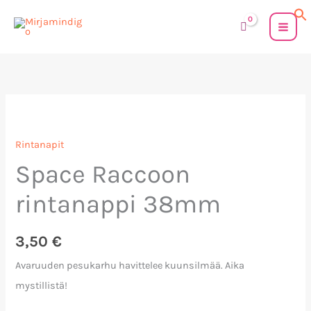
Siirry
sisältöön
Space
Raccoon
Rintanapit
rintanappi
Space Raccoon
38mm
määrä
rintanappi 38mm
3,50
€
Avaruuden pesukarhu havittelee kuunsilmää. Aika
mystillistä!