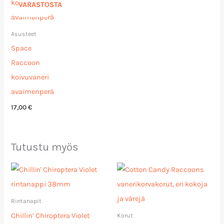
VARASTOSTA
Asusteet
Space
Raccoon
koivuvaneri
avaimenperä
17,00
€
Tutustu myös
Hintaluokka:
33,00 €
-
36,00 €
Rintanapit
Chillin’ Chiroptera Violet
Korut