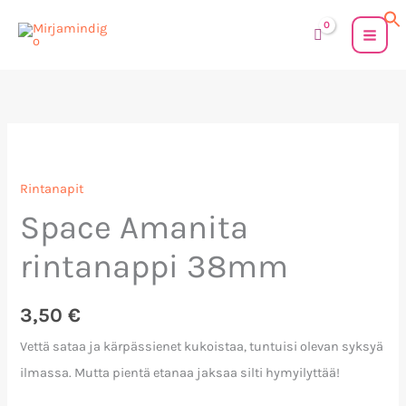
Siirry
sisältöön
Space
Amanita
Rintanapit
rintanappi
Space Amanita
38mm
määrä
rintanappi 38mm
3,50
€
Vettä sataa ja kärpässienet kukoistaa, tuntuisi olevan syksyä
ilmassa. Mutta pientä etanaa jaksaa silti hymyilyttää!