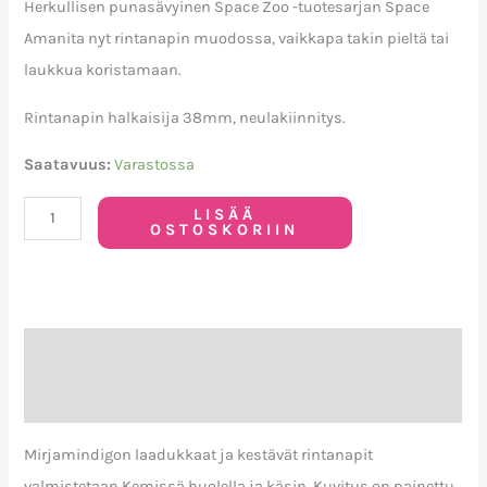
Herkullisen punasävyinen Space Zoo -tuotesarjan Space
Amanita nyt rintanapin muodossa, vaikkapa takin pieltä tai
laukkua koristamaan.
Rintanapin halkaisija 38mm, neulakiinnitys.
Saatavuus:
Varastossa
LISÄÄ
OSTOSKORIIN
Kuvaus
Arviot (0)
Mirjamindigon laadukkaat ja kestävät rintanapit
valmistetaan Kemissä huolella ja käsin. Kuvitus on painettu