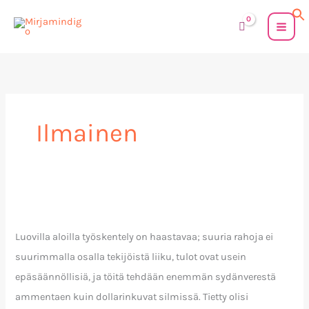
Siirry
sisältöön
Ilmainen
Tarkan
markan
Luovilla aloilla työskentely on haastavaa; suuria rahoja ei
taidevinkkejä,
suurimmalla osalla tekijöistä liiku, tulot ovat usein
osa
epäsäännöllisiä, ja töitä tehdään enemmän sydänverestä
1;
ammentaen kuin dollarinkuvat silmissä. Tietty olisi
taideohjelmistot