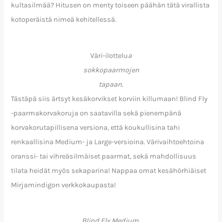
kultasilmää? Hitusen on menty toiseen päähän tätä virallista
kotoperäistä nimeä kehitellessä.
Väri-ilottelu
a
sokkopaarmojen
tapaan.
Tästäpä siis ärtsyt kesäkorvikset korviin killumaan! Blind Fly
-paarmakorvakoruja on saatavilla sekä pienempänä
korvakorutapillisena versiona, että koukullisina tahi
renkaallisina Medium- ja Large-versioina. Värivaihtoehtoina
oranssi- tai vihreäsilmäiset paarmat, sekä mahdollisuus
tilata heidät myös sekaparina! Nappaa omat kesähörhiäiset
Mirjamindigon verkkokaupasta!
Blind Fly Medium,