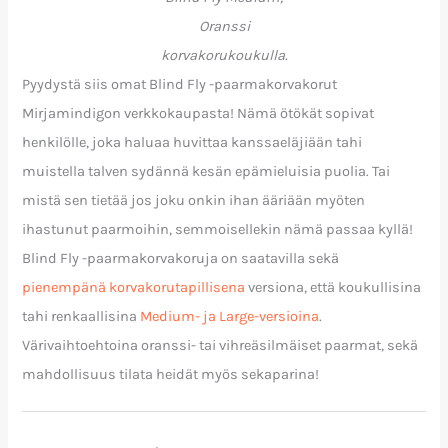
Oranssi
korvakorukoukulla.
Pyydystä siis omat Blind Fly -paarmakorvakorut
Mirjamindigon verkkokaupasta! Nämä ötökät sopivat
henkilölle, joka haluaa huvittaa kanssaeläjiään tahi
muistella talven sydännä kesän epämieluisia puolia. Tai
mistä sen tietää jos joku onkin ihan ääriään myöten
ihastunut paarmoihin, semmoisellekin nämä passaa kyllä!
Blind Fly -paarmakorvakoruja on saatavilla sekä
pienempänä korvakorutapillisena
versiona, että koukullisina
tahi renkaallisina
Medium- ja Large-versioina
.
Värivaihtoehtoina oranssi- tai vihreäsilmäiset paarmat, sekä
mahdollisuus tilata heidät myös sekaparina!