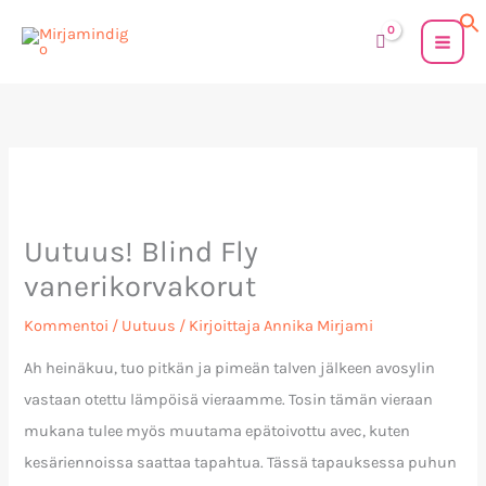
Siirry
sisältöön
Uutuus! Blind Fly
vanerikorvakorut
Kommentoi
/
Uutuus
/ Kirjoittaja
Annika Mirjami
Ah heinäkuu, tuo pitkän ja pimeän talven jälkeen avosylin
vastaan otettu lämpöisä vieraamme. Tosin tämän vieraan
mukana tulee myös muutama epätoivottu avec, kuten
kesäriennoissa saattaa tapahtua. Tässä tapauksessa puhun