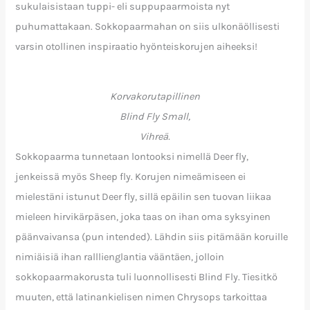
sukulaisistaan tuppi- eli suppupaarmoista nyt
puhumattakaan. Sokkopaarmahan on siis ulkonäöllisesti
varsin otollinen inspiraatio hyönteiskorujen aiheeksi!
Korvakorutapillinen
Blind Fly Small,
Vihreä.
Sokkopaarma tunnetaan lontooksi nimellä Deer fly,
jenkeissä myös Sheep fly. Korujen nimeämiseen ei
mielestäni istunut Deer fly, sillä epäilin sen tuovan liikaa
mieleen hirvikärpäsen, joka taas on ihan oma syksyinen
päänvaivansa (pun intended). Lähdin siis pitämään koruille
nimiäisiä ihan ralllienglantia vääntäen, jolloin
sokkopaarmakorusta tuli luonnollisesti Blind Fly. Tiesitkö
muuten, että latinankielisen nimen Chrysops tarkoittaa