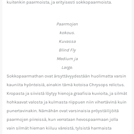
kuitenkin paarmoista, ja erityisesti sokkopaarmoista.
Paarmojen
kokous.
Kuvassa
Blind Fly
Medium ja
Large.
Sokkopaarmathan ovat ärsyttävyydestään huolimatta varsin
kauniita hyönteisiä, ainakin tämä kotoisa Chrysops relictus.
Kropasta ja siivistä löytyy hienoja graafisia kuvioita, ja silmät
hohkaavat valosta ja kulmasta riippuen niin vihertävinä kuin
punertavinakin. Nämähän ovat varsinaisia pröystäilijöitä
paarmojen piireissä, kun verrataan hevospaarmaan jolla
vain silmät hieman kiiluu väreistä, tylsistä harmaista