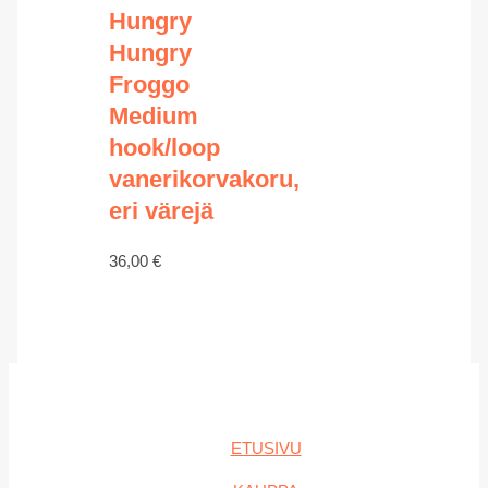
Hungry
Hungry
Froggo
Medium
hook/loop
vanerikorvakoru,
eri värejä
36,00
€
ETUSIVU