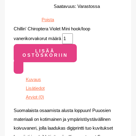
Saatavuus:
Varastossa
Poista
Chillin' Chiroptera Violet Mini hook/loop
vanerikorvakorut määrä
LISÄÄ
OSTOSKORIIN
Kuvaus
Lisätiedot
Arviot (0)
Suomalaista osaamista alusta loppuun! Puuosien
materiaali on kotimainen ja ympäristöystävällinen
koivuvaneri, jolla laadukas digiprintti tuo kuvitukset