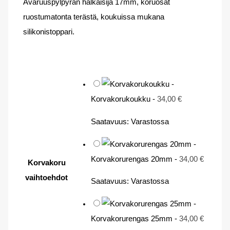
Avaruuspylpyrän halkaisija 17mm, koruosat
ruostumatonta terästä, koukuissa mukana
silikonistoppari.
-
Korvakorukoukku
-
34,00
€
Saatavuus:
Varastossa
-
Korvakorurengas 20mm
-
34,00
€
Korvakoru
vaihtoehdot
Saatavuus:
Varastossa
-
Korvakorurengas 25mm
-
34,00
€