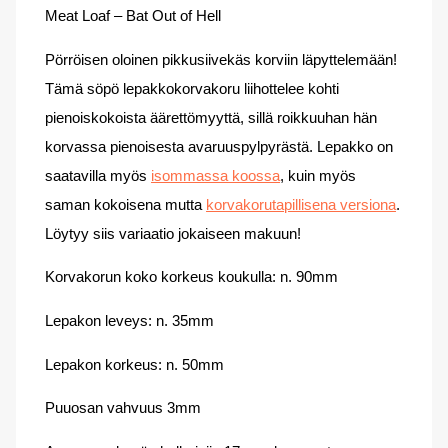
Meat Loaf – Bat Out of Hell
Pörröisen oloinen pikkusiivekäs korviin läpyttelemään!
Tämä söpö lepakkokorvakoru liihottelee kohti
pienoiskokoista äärettömyyttä, sillä roikkuuhan hän
korvassa pienoisesta avaruuspylpyrästä. Lepakko on
saatavilla myös
isommassa koossa
, kuin myös
saman kokoisena mutta
korvakorutapillisena versiona
.
Löytyy siis variaatio jokaiseen makuun!
Korvakorun koko korkeus koukulla: n. 90mm
Lepakon leveys: n. 35mm
Lepakon korkeus: n. 50mm
Puuosan vahvuus 3mm