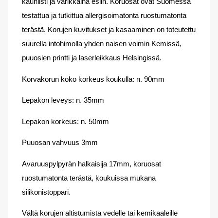
kauniisti ja värikkäinä esiin. Koruosat ovat Suomessa
testattua ja tutkittua allergisoimatonta ruostumatonta
terästä. Korujen kuvitukset ja kasaaminen on toteutettu
suurella intohimolla yhden naisen voimin Kemissä,
puuosien printti ja laserleikkaus Helsingissä.
Korvakorun koko korkeus koukulla: n. 90mm
Lepakon leveys: n. 35mm
Lepakon korkeus: n. 50mm
Puuosan vahvuus 3mm
Avaruuspylpyrän halkaisija 17mm, koruosat
ruostumatonta terästä, koukuissa mukana
silikonistoppari.
Vältä korujen altistumista vedelle tai kemikaaleille