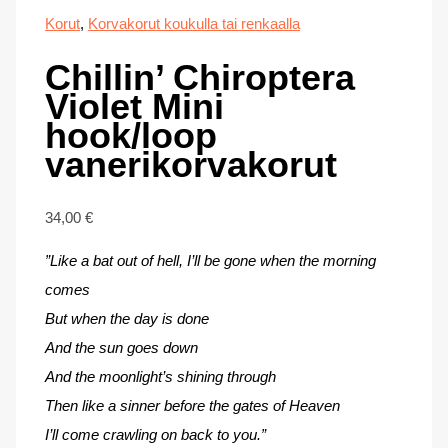
Korut
,
Korvakorut koukulla tai renkaalla
Chillin’ Chiroptera
Violet Mini
hook/loop
vanerikorvakorut
34,00
€
”Like a bat out of hell, I’ll be gone when the morning
comes
But when the day is done
And the sun goes down
And the moonlight’s shining through
Then like a sinner before the gates of Heaven
I’ll come crawling on back to you.”