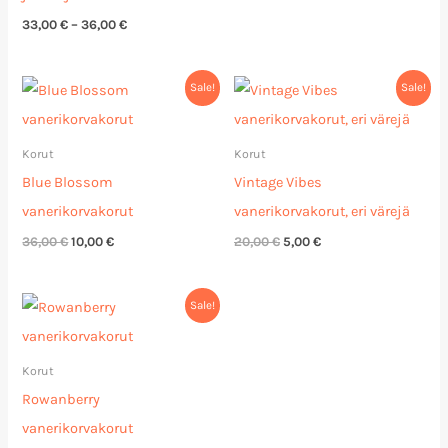
33,00
€
–
36,00
€
Alkuperäinen
Nykyinen
Alkuperäinen
Nykyinen
Sale!
Sale!
hinta
hinta
hinta
hinta
oli:
on:
oli:
on:
36,00 €.
10,00 €.
20,00 €.
5,00 €.
Korut
Korut
Blue Blossom
Vintage Vibes
vanerikorvakorut
vanerikorvakorut, eri värejä
36,00
€
10,00
€
20,00
€
5,00
€
Alkuperäinen
Nykyinen
Sale!
hinta
hinta
oli:
on:
17,00 €.
5,00 €.
Korut
Rowanberry
vanerikorvakorut