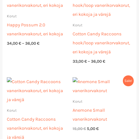
-
-
36,00 €
36,00 €
Korut
Happy Possum 2.0
Korut
vanerikorvakorut, eri kokoja
Cotton Candy Raccoons
hook/loop vanerikorvakorut,
34,00
€
–
36,00
€
eri kokoja ja värejä
33,00
€
–
36,00
€
Hintaluokka:
Alkuperäinen
Nykyinen
Sale!
33,00 €
hinta
hinta
-
oli:
on:
36,00 €
15,00 €.
5,00 €.
Korut
Anemone Small
Korut
Cotton Candy Raccoons
vanerikorvakorut
vanerikorvakorut, eri kokoja
15,00
€
5,00
€
ja värejä