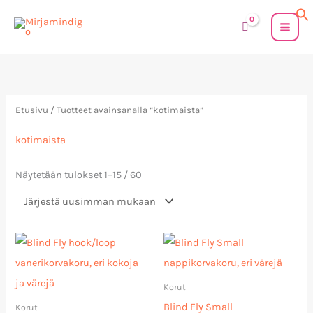
Siirry
sisältöön
Sorted
by
latest
Etusivu
/ Tuotteet avainsanalla “kotimaista”
kotimaista
Näytetään tulokset 1–15 / 60
Hintaluokka:
20,00 €
-
24,00 €
Korut
Blind Fly Small
Korut