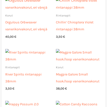
Korut
Rintanapit
Orgulous Orbweaver
Chillin’ Chiroptera Violet
vanerikorvakorut, eri värejä
rintanappi 38mm
40,00
€
3,50
€
Rintanapit
Korut
River Spirits rintanappi
Magpie Galore Small
38mm
hook/loop vanerikorvakorut
3,50
€
38,00
€
Hintaluokka:
Hintaluokka:
34,00 €
33,00 €