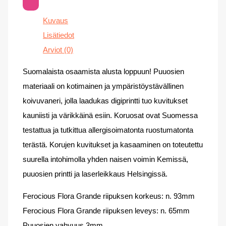
Kuvaus
Lisätiedot
Arviot (0)
Suomalaista osaamista alusta loppuun! Puuosien
materiaali on kotimainen ja ympäristöystävällinen
koivuvaneri, jolla laadukas digiprintti tuo kuvitukset
kauniisti ja värikkäinä esiin. Koruosat ovat Suomessa
testattua ja tutkittua allergisoimatonta ruostumatonta
terästä. Korujen kuvitukset ja kasaaminen on toteutettu
suurella intohimolla yhden naisen voimin Kemissä,
puuosien printti ja laserleikkaus Helsingissä.
Ferocious Flora Grande riipuksen korkeus: n. 93mm
Ferocious Flora Grande riipuksen leveys: n. 65mm
Puuosien vahvuus 3mm