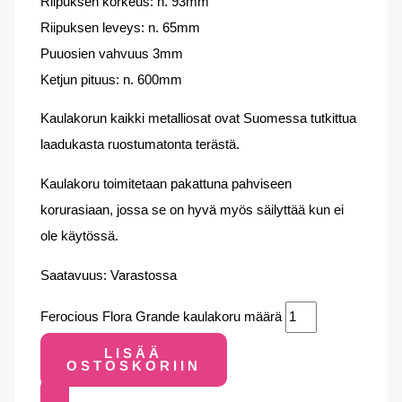
Riipuksen korkeus: n. 93mm
Riipuksen leveys: n. 65mm
Puuosien vahvuus 3mm
Ketjun pituus: n. 600mm
Kaulakorun kaikki metalliosat ovat Suomessa tutkittua
laadukasta ruostumatonta terästä.
Kaulakoru toimitetaan pakattuna pahviseen
korurasiaan, jossa se on hyvä myös säilyttää kun ei
ole käytössä.
Saatavuus:
Varastossa
Ferocious Flora Grande kaulakoru määrä
LISÄÄ
OSTOSKORIIN