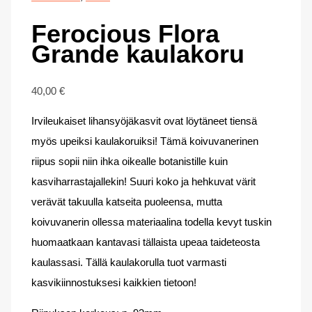
Ferocious Flora
Grande kaulakoru
40,00
€
Irvileukaiset lihansyöjäkasvit ovat löytäneet tiensä
myös upeiksi kaulakoruiksi! Tämä koivuvanerinen
riipus sopii niin ihka oikealle botanistille kuin
kasviharrastajallekin! Suuri koko ja hehkuvat värit
verävät takuulla katseita puoleensa, mutta
koivuvanerin ollessa materiaalina todella kevyt tuskin
huomaatkaan kantavasi tällaista upeaa taideteosta
kaulassasi. Tällä kaulakorulla tuot varmasti
kasvikiinnostuksesi kaikkien tietoon!