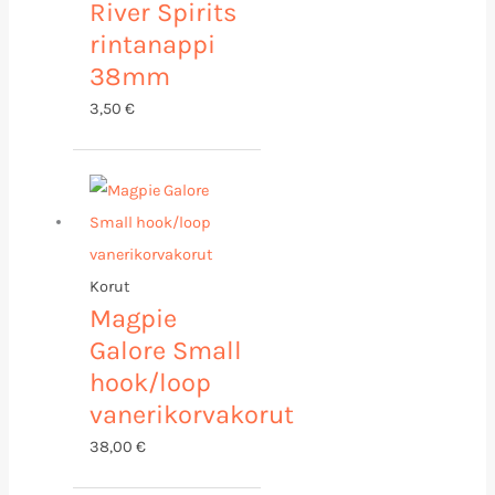
River Spirits
rintanappi
38mm
3,50
€
Korut
Magpie
Galore Small
hook/loop
vanerikorvakorut
38,00
€