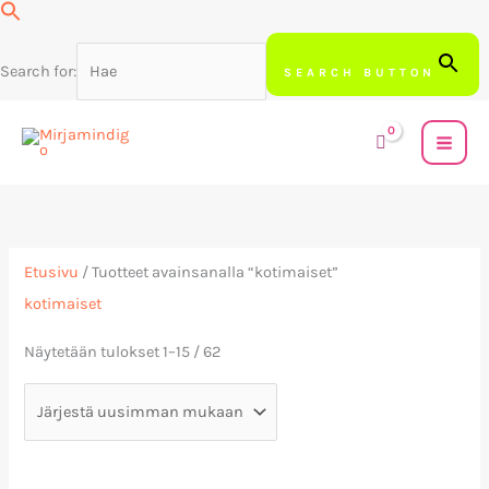
Siirry
sisältöön
Search for:
SEARCH BUTTON
Sorted
by
latest
Etusivu
/ Tuotteet avainsanalla “kotimaiset”
kotimaiset
Näytetään tulokset 1–15 / 62
Hintaluokka: