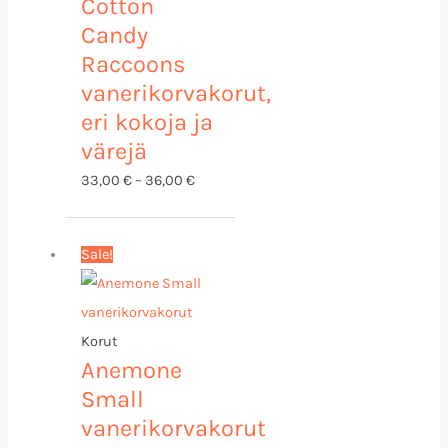
Cotton
Candy
Raccoons
vanerikorvakorut,
eri kokoja ja
värejä
33,00
€
–
36,00
€
Alkuperäinen
Nykyinen
Sale!
hinta
hinta
oli:
on:
15,00 €.
5,00 €.
Korut
Anemone
Small
vanerikorvakorut