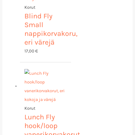
Korut
Blind Fly
Small
nappikorvakoru,
eri värejä
17,00
€
Hintaluokka:
20,00 €
-
24,00 €
Korut
Lunch Fly
hook/loop
vanerikorvakorut,