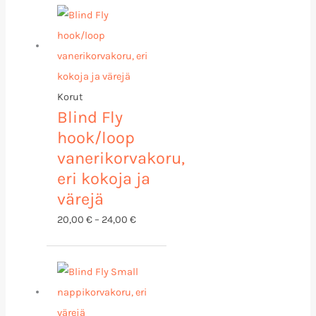
20,00 €
-
24,00 €
Korut
Blind Fly
hook/loop
vanerikorvakoru,
eri kokoja ja
värejä
20,00
€
–
24,00
€