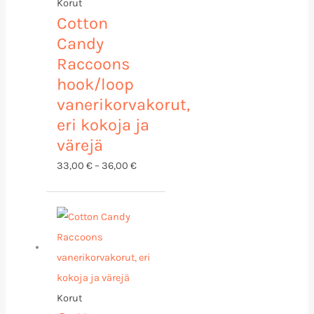
Korut
Cotton
Candy
Raccoons
hook/loop
vanerikorvakorut,
eri kokoja ja
värejä
33,00
€
–
36,00
€
Hintaluokka:
33,00 €
-
36,00 €
Korut