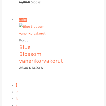
15,00
€
5,00
€
Alkuperäinen
Nykyinen
Sale!
hinta
hinta
oli:
on:
36,00 €.
10,00 €.
Korut
Blue
Blossom
vanerikorvakorut
36,00
€
10,00
€
1
2
3
4