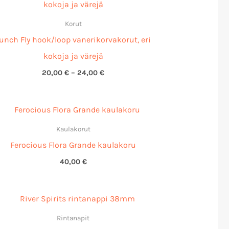
-
24,00 €
Korut
unch Fly hook/loop vanerikorvakorut, eri
kokoja ja värejä
20,00
€
–
24,00
€
Kaulakorut
Ferocious Flora Grande kaulakoru
40,00
€
Rintanapit