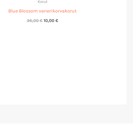
Korut
36,00 €.
10,00 €.
Blue Blossom vanerikorvakorut
36,00
€
10,00
€