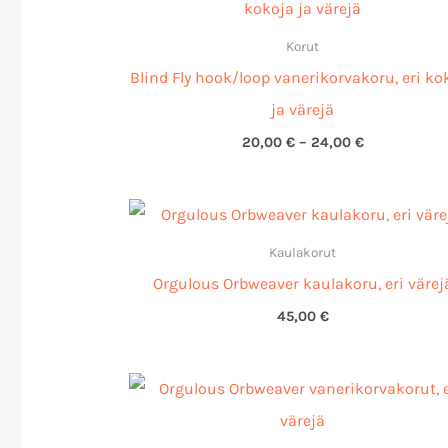
-
24,00 €
Korut
Blind Fly hook/loop vanerikorvakoru, eri ko
ja värejä
20,00
€
–
24,00
€
Kaulakorut
Orgulous Orbweaver kaulakoru, eri värej
45,00
€