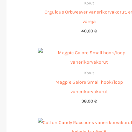
Korut
Orgulous Orbweaver vanerikorvakorut, er
värejä
40,00
€
Korut
Magpie Galore Small hook/loop
vanerikorvakorut
38,00
€
Hintaluokka
33,00 €
-