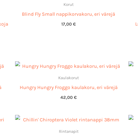
Korut
Blind Fly Small nappikorvakoru, eri värejä
koja
L
17,00
€
Kaulakorut
ä
Hungry Hungry Froggo kaulakoru, eri värejä
42,00
€
Rintanapit