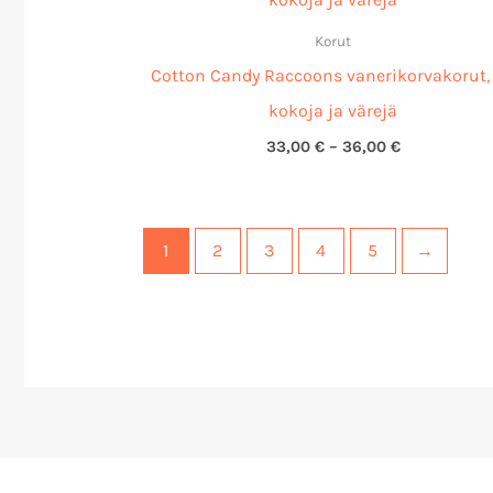
36,00 €
Korut
Cotton Candy Raccoons vanerikorvakorut, 
kokoja ja värejä
33,00
€
–
36,00
€
1
2
3
4
5
→