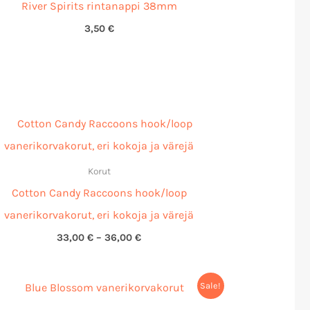
River Spirits rintanappi 38mm
3,50
€
Hintaluokka:
33,00 €
-
36,00 €
Korut
Cotton Candy Raccoons hook/loop
vanerikorvakorut, eri kokoja ja värejä
33,00
€
–
36,00
€
Alkuperäinen
Nykyinen
Sale!
hinta
hinta
oli:
on: