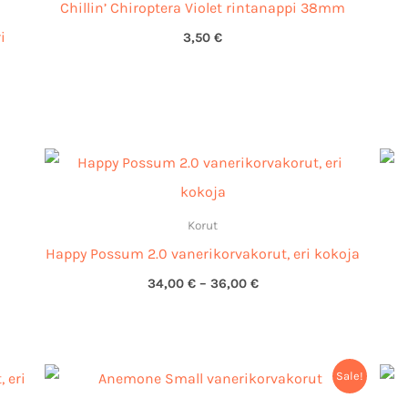
Chillin’ Chiroptera Violet rintanappi 38mm
i
3,50
€
Hintaluokka:
34,00 €
-
36,00 €
Korut
Happy Possum 2.0 vanerikorvakorut, eri kokoja
34,00
€
–
36,00
€
:
Alkuperäinen
Nykyinen
Sale!
hinta
hinta
oli:
on: