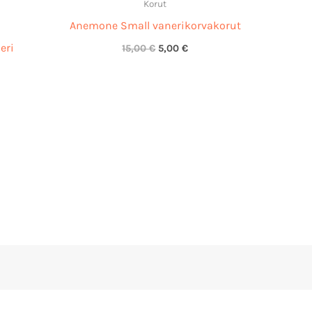
Korut
15,00 €.
5,00 €.
Anemone Small vanerikorvakorut
eri
15,00
€
5,00
€