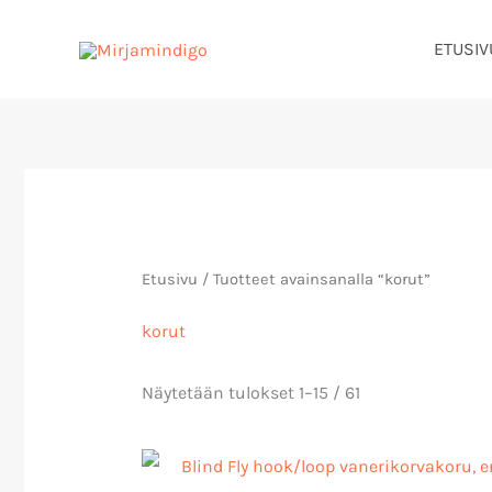
Siirry
ETUSIV
sisältöön
Sorted
by
latest
Etusivu
/ Tuotteet avainsanalla “korut”
korut
Näytetään tulokset 1–15 / 61
Hintaluokka
20,00 €