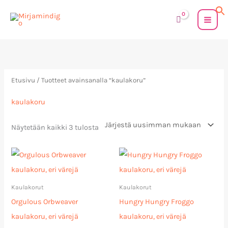
Siirry
sisältöön
Sorted
by
latest
Etusivu
/ Tuotteet avainsanalla “kaulakoru”
kaulakoru
Näytetään kaikki 3 tulosta
Kaulakorut
Kaulakorut
Orgulous Orbweaver
Hungry Hungry Froggo
kaulakoru, eri värejä
kaulakoru, eri värejä