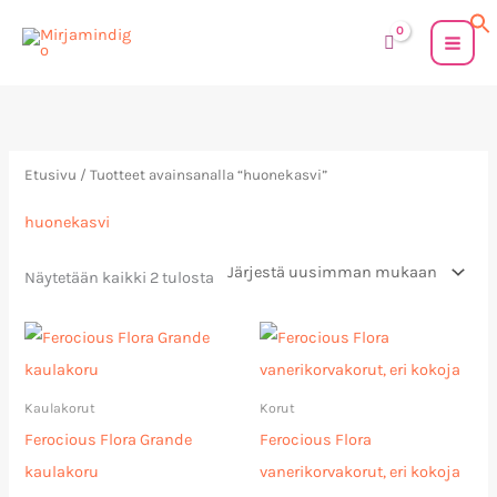
Siirry
sisältöön
Sorted
by
latest
Etusivu
/ Tuotteet avainsanalla “huonekasvi”
huonekasvi
Näytetään kaikki 2 tulosta
Hintaluokka:
34,00 €
-
40,00 €
Kaulakorut
Korut
Ferocious Flora Grande
Ferocious Flora
kaulakoru
vanerikorvakorut, eri kokoja