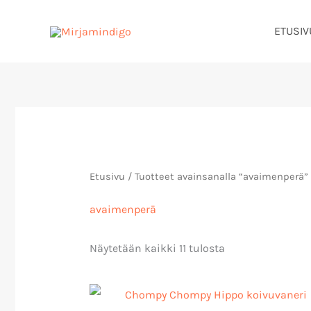
Siirry
ETUSIV
sisältöön
Sorted
by
latest
Etusivu
/ Tuotteet avainsanalla “avaimenperä”
avaimenperä
Näytetään kaikki 11 tulosta