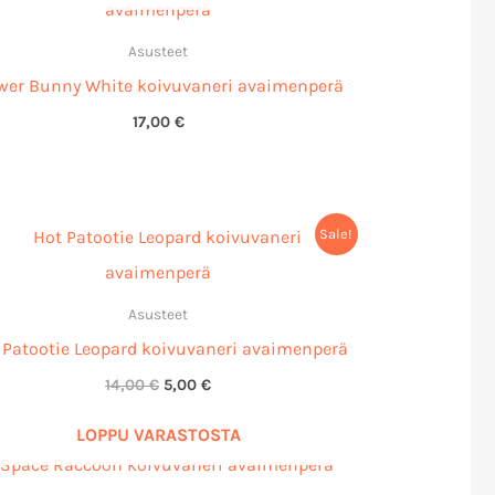
Asusteet
wer Bunny White koivuvaneri avaimenperä
17,00
€
Alkuperäinen
Nykyinen
Sale!
hinta
hinta
oli:
on:
14,00 €.
5,00 €.
Asusteet
 Patootie Leopard koivuvaneri avaimenperä
14,00
€
5,00
€
LOPPU VARASTOSTA