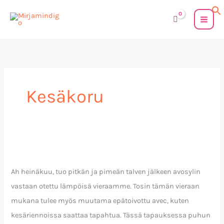
Siirry
sisältöön
Kesäkoru
Uutuus!
Blind
Ah heinäkuu, tuo pitkän ja pimeän talven jälkeen avosylin
Fly
vastaan otettu lämpöisä vieraamme. Tosin tämän vieraan
vanerikorvakorut
mukana tulee myös muutama epätoivottu avec, kuten
kesäriennoissa saattaa tapahtua. Tässä tapauksessa puhun