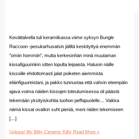
Kevättalvella tuli keramiikassa viime syksyn Bungle
Raccoon -pesukarhusatsin jäliltä keskityttyä enemmän
”omiin hommiin”, mutta kerkesinhän minä muutaman
kissafiguurinkin sitten lopulta leipaista. Halusin näille
kissoille ehdottomasti jalat poiketen aiemmista
eläinfiguureistani, ja pakko tunnustaa että vahvin eteenpäin
ajava voima näiden kissojen toteutumisessa oli päästä
tekemään yksityiskohtia tuohon peffapuolelle… Vaikka
nämä kissat ovatkin suht pieniä, meni niiden tekemiseen
[…]
Uutuus! Itty Bitty Ceramic Kitty
Read More »