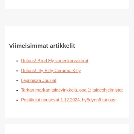
Viimeisimmät artikkelit
Uutuus! Blind Fly vanerikorvakorut
Uutuus! Itty Bitty Ceramic Kitty
Leppoisaa Joulua!
Tarkan markan taidevinkkejä, osa 1; taideohjelmistot
Postikulut nousevat 1.12.2024, hyödynnä tarjous!