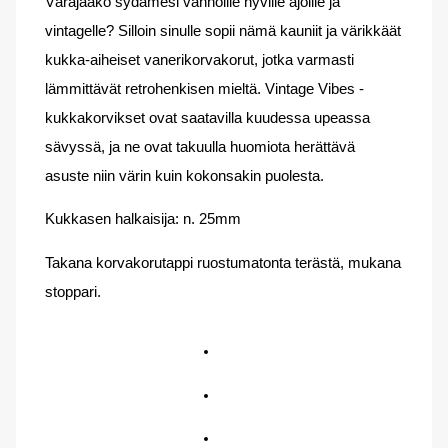
Väräjääkö sydämesi vanhoille hyville ajoille ja
vintagelle? Silloin sinulle sopii nämä kauniit ja värikkäät
kukka-aiheiset vanerikorvakorut, jotka varmasti
lämmittävät retrohenkisen mieltä. Vintage Vibes -
kukkakorvikset ovat saatavilla kuudessa upeassa
sävyssä, ja ne ovat takuulla huomiota herättävä
asuste niin värin kuin kokonsakin puolesta.
Kukkasen halkaisija: n. 25mm
Takana korvakorutappi ruostumatonta terästä, mukana
stoppari.