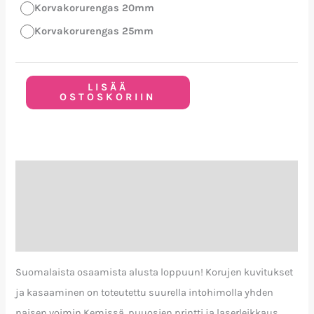
Korvakorurengas 20mm
Korvakorurengas 25mm
LISÄÄ
OSTOSKORIIN
Kuvaus
Lisätiedot
Arviot (0)
Suomalaista osaamista alusta loppuun! Korujen kuvitukset
ja kasaaminen on toteutettu suurella intohimolla yhden
naisen voimin Kemissä, puuosien printti ja laserleikkaus