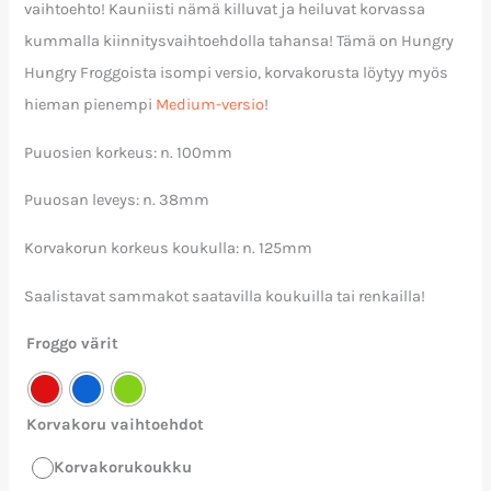
vaihtoehto! Kauniisti nämä killuvat ja heiluvat korvassa
kummalla kiinnitysvaihtoehdolla tahansa! Tämä on Hungry
Hungry Froggoista isompi versio, korvakorusta löytyy myös
hieman pienempi
Medium-versio
!
Puuosien korkeus: n. 100mm
Puuosan leveys: n. 38mm
Korvakorun korkeus koukulla: n. 125mm
Saalistavat sammakot saatavilla koukuilla tai renkailla!
Froggo värit
Korvakoru vaihtoehdot
Korvakorukoukku