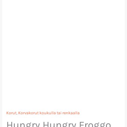
Korut
,
Korvakorut koukulla tai renkaalla
Hungry Hungry Froggo