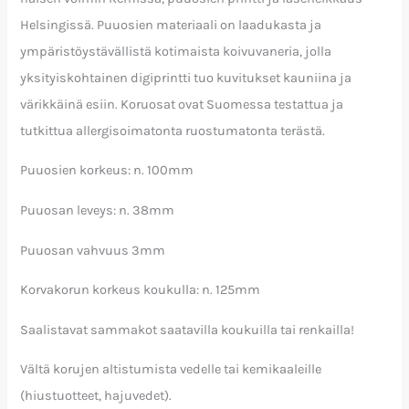
Helsingissä. Puuosien materiaali on laadukasta ja
ympäristöystävällistä kotimaista koivuvaneria, jolla
yksityiskohtainen digiprintti tuo kuvitukset kauniina ja
värikkäinä esiin. Koruosat ovat Suomessa testattua ja
tutkittua allergisoimatonta ruostumatonta terästä.
Puuosien korkeus: n. 100mm
Puuosan leveys: n. 38mm
Puuosan vahvuus 3mm
Korvakorun korkeus koukulla: n. 125mm
Saalistavat sammakot saatavilla koukuilla tai renkailla!
Vältä korujen altistumista vedelle tai kemikaaleille
(hiustuotteet, hajuvedet).