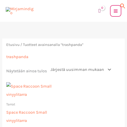
Siirry
sisältöön
Etusivu
/ Tuotteet avainsanalla “trashpanda”
trashpanda
Näytetään ainoa tulos
Tarrat
Space Raccoon Small
vinyylitarra