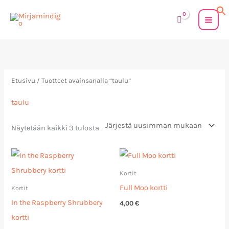
Siirry
sisältöön
Sorted
by
latest
Etusivu
/ Tuotteet avainsanalla “taulu”
taulu
Näytetään kaikki 3 tulosta
Kortit
Full Moo kortti
Kortit
In the Raspberry Shrubbery
4,00
€
kortti