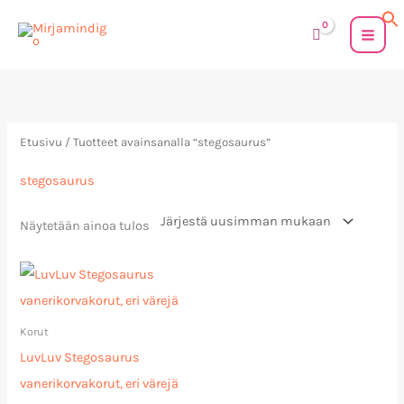
Siirry
sisältöön
Etusivu
/ Tuotteet avainsanalla “stegosaurus”
stegosaurus
Näytetään ainoa tulos
Korut
LuvLuv Stegosaurus
vanerikorvakorut, eri värejä