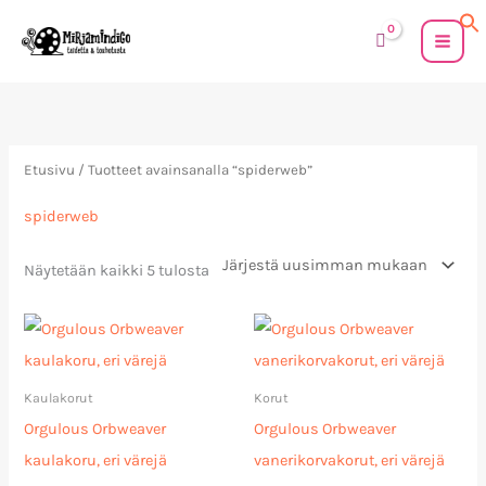
Siirry
sisältöön
Sorted
by
latest
Etusivu
/ Tuotteet avainsanalla “spiderweb”
spiderweb
Näytetään kaikki 5 tulosta
Kaulakorut
Korut
Orgulous Orbweaver
Orgulous Orbweaver
kaulakoru, eri värejä
vanerikorvakorut, eri värejä