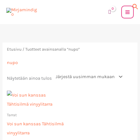
Siirry
sisältöön
Etusivu
/ Tuotteet avainsanalla “nupo”
nupo
Näytetään ainoa tulos
Tarrat
Voi sun kanssas Tähtisilmä
vinyylitarra