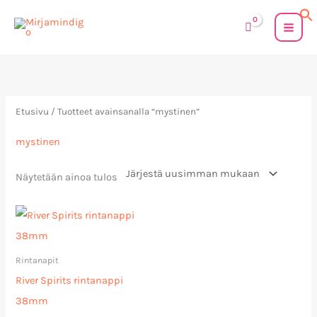
Siirry
sisältöön
Etusivu
/ Tuotteet avainsanalla “mystinen”
mystinen
Näytetään ainoa tulos
Rintanapit
River Spirits rintanappi
38mm