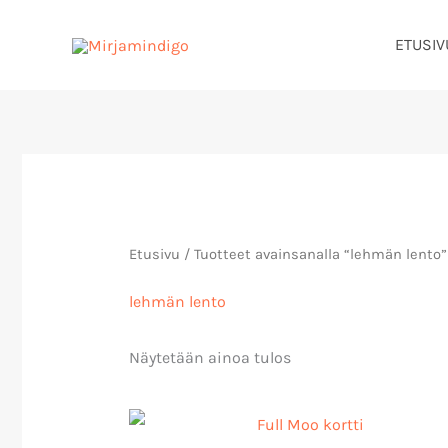
Siirry
ETUSIV
sisältöön
Etusivu
/ Tuotteet avainsanalla “lehmän lento”
lehmän lento
Näytetään ainoa tulos