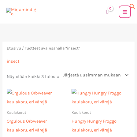
Siirry
sisältöön
Sorted
by
latest
Etusivu
/ Tuotteet avainsanalla “insect”
insect
Näytetään kaikki 3 tulosta
Kaulakorut
Kaulakorut
Orgulous Orbweaver
Hungry Hungry Froggo
kaulakoru, eri värejä
kaulakoru, eri värejä