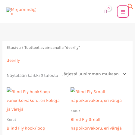
Siirry
sisältöön
Sorted
by
latest
Etusivu
/ Tuotteet avainsanalla “deerfly”
deerfly
Näytetään kaikki 2 tulosta
Hintaluokka:
20,00 €
-
24,00 €
Korut
Blind Fly Small
Korut
Blind Fly hook/loop
nappikorvakoru, eri värejä