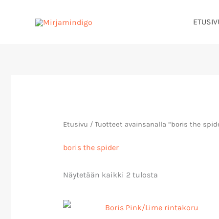
Siirry
ETUSIV
sisältöön
Sorted
by
latest
Etusivu
/ Tuotteet avainsanalla “boris the spid
boris the spider
Näytetään kaikki 2 tulosta