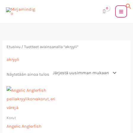
Siirry
sisältöön
Etusivu
/ Tuotteet avainsanalla “akryyli”
akryyli
Näytetään ainoa tulos
Korut
Angelic Anglerfish