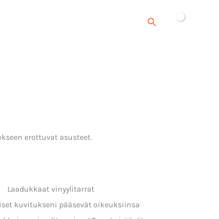
JÄLLEENMYYJÄT
YHTEYDENOTTO
dukseen erottuvat asusteet.
Laadukkaat vinyylitarrat
iset kuvitukseni pääsevät oikeuksiinsa