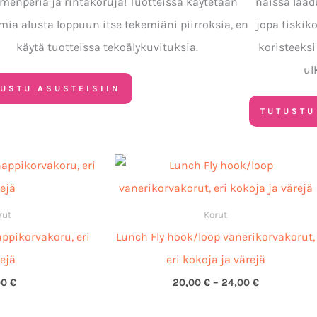
menperiä ja rintakoruja! Tuotteissa käytetään
näissä laadu
mia alusta loppuun itse tekemiäni piirroksia, en
jopa tiskik
käytä tuotteissa tekoälykuvituksia.
koristeeks
ul
TUSTU ASUSTEISIIN
TUTUSTU
Hintaluokka
20,00 €
-
24,00 €
rut
Korut
appikorvakoru, eri
Lunch Fly hook/loop vanerikorvakorut,
ejä
eri kokoja ja värejä
00
€
20,00
€
–
24,00
€