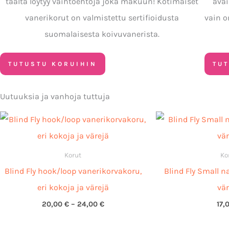
täältä löytyy vaihtoehtoja joka makuun! Kotimaiset
avai
vanerikorut on valmistettu sertifioidusta
vain o
suomalaisesta koivuvanerista.
TUTUSTU KORUIHIN
TU
Uutuuksia ja vanhoja tuttuja
Hintaluokka:
20,00 €
-
24,00 €
Korut
Ko
Blind Fly hook/loop vanerikorvakoru,
Blind Fly Small n
eri kokoja ja värejä
vär
20,00
€
–
24,00
€
17,