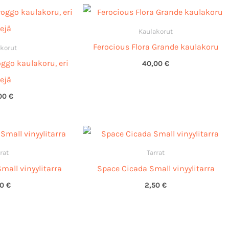
Kaulakorut
Ferocious Flora Grande kaulakoru
korut
ggo kaulakoru, eri
40,00
€
ejä
00
€
rat
Tarrat
all vinyylitarra
Space Cicada Small vinyylitarra
50
€
2,50
€