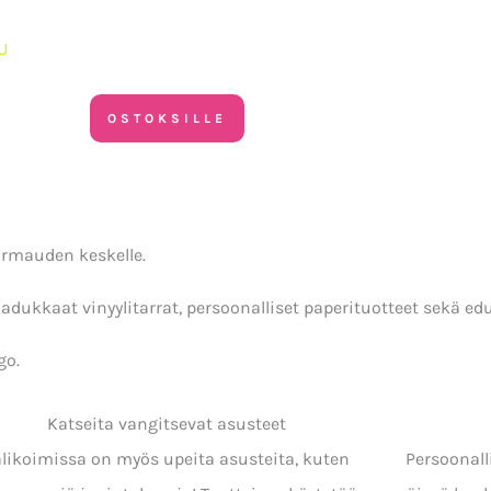
U
KAUPPA
PROTOPAJA
ANNIKA MIRJAMI
BLOGI
OSTOKSILLE
armauden keskelle.
laadukkaat vinyylitarrat, persoonalliset paperituotteet sekä e
go.
Katseita vangitsevat asusteet
alikoimissa on myös upeita asusteita, kuten
Persoonall