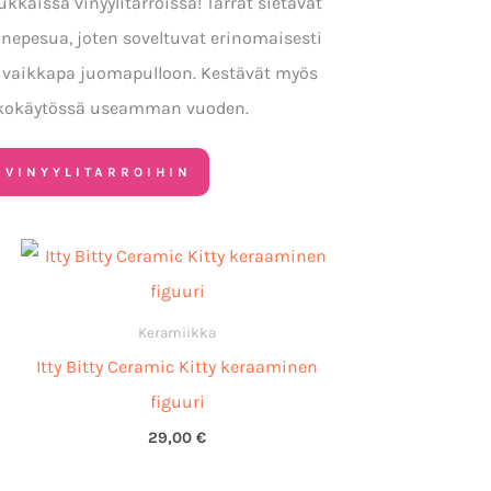
kkaissa vinyylitarroissa! Tarrat sietävät
onepesua, joten soveltuvat erinomaisesti
i vaikkapa juomapulloon. Kestävät myös
kokäytössä useamman vuoden.
 VINYYLITARROIHIN
:
Keramiikka
Itty Bitty Ceramic Kitty keraaminen
figuuri
29,00
€