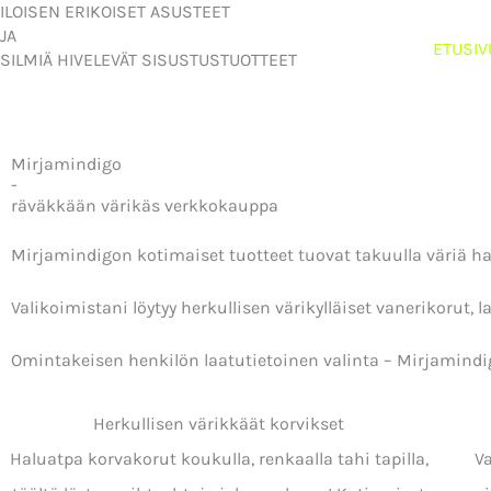
ILOISEN ERIKOISET ASUSTEET
Siirry
JA
ETUSIV
sisältöön
SILMIÄ HIVELEVÄT SISUSTUSTUOTTEET
Mirjamindigo
-
räväkkään värikäs verkkokauppa
Mirjamindigon kotimaiset tuotteet tuovat takuulla väriä h
Valikoimistani löytyy herkullisen värikylläiset vanerikorut, 
Omintakeisen henkilön laatutietoinen valinta – Mirjamindi
Herkullisen värikkäät korvikset
Haluatpa korvakorut koukulla, renkaalla tahi tapilla,
V